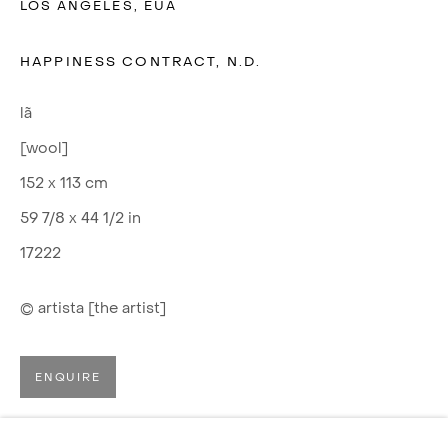
LOS ANGELES, EUA
HAPPINESS CONTRACT
,
N.D.
lã
[wool]
152 x 113 cm
59 7/8 x 44 1/2 in
17222
© artista [the artist]
ENQUIRE