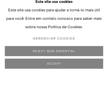
LEIA MAIS
Este site usa cookies
Este site usa cookies para ajudar a torná-lo mais útil
para você. Entre em contato conosco para saber mais
sobre nossa Política de Cookies.
GERENCIAR COOKIES
REJECT NON ESSENTIAL
EXPOSIÇÕES
ACCEPT
Strange How Things Work Out, exposição individual
com curadoria de Mario Garcia Torres, Galeria Luisa
Strina, São Paulo, 2020
MARIO GARCÍA TORRES
BIOGRAFIA
OBRAS
CV
EXPOSIÇÕES
N. 1975, MON
PUBLICAÇÕES
VIVE E TRABALHA ENTRE A CIDADE DO MÉXICO E LO