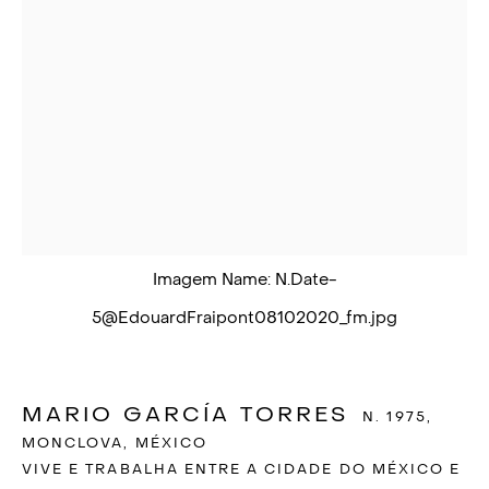
Imagem Name: N.Date-
5@EdouardFraipont08102020_fm.jpg
MARIO GARCÍA
MARIO GARCÍA TORRES
N. 1975,
MONCLOVA, MÉXICO
TORRES
VIVE E TRABALHA ENTRE A CIDADE DO MÉXICO E