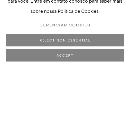
para você. Entre em contato conosco para saber mais
sobre nossa Política de Cookies.
GERENCIAR COOKIES
REJECT NON ESSENTIAL
ACCEPT
MAREPE
BIOGRAFIA
OBRAS
EXPOSIÇÕES
NASCEU EM 1970, SANTO ANTÔNIO DE 
PUBLICAÇÕES
VIVE E TRABALHA EM SANTO ANTÔNIO DE JESUS
View works.