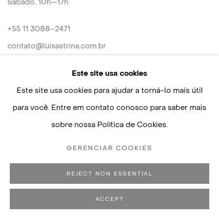
Sábado, 10h—17h
+55 11 3088–2471
contato@luisastrina.com.br
Este site usa cookies
Este site usa cookies para ajudar a torná-lo mais útil
para você. Entre em contato conosco para saber mais
Políticas de Privacidade
Gerenciar cookies
sobre nossa Política de Cookies.
COPYRIGHT © 2026 LUISA STRINA
SITE PRODUZIDO POR ARTLOGIC
GERENCIAR COOKIES
REJECT NON ESSENTIAL
ACCEPT