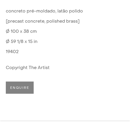
concreto pré-moldado, latão polido
[precast concrete, polished brass]
Ø 100 x 38 cm
Ø 59 1/8 x 15 in
19402
Copyright The Artist
ENQUIRE