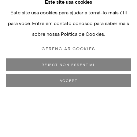
Este site usa cookies
Este site usa cookies para ajudar a torná-lo mais útil
para você. Entre em contato conosco para saber mais
sobre nossa Política de Cookies.
GERENCIAR COOKIES
REJECT NON ESSENTIAL
ACCEPT
ALEXANDRE DA CUNHA
BIOGRAFIA
OBRAS
EXPOSIÇÕES
VÍDEO
N. 1969, RIO D
PUBLICAÇÕES
VIVE E TRABALHA ENTRE SÃO PAULO, BRASIL, E LO