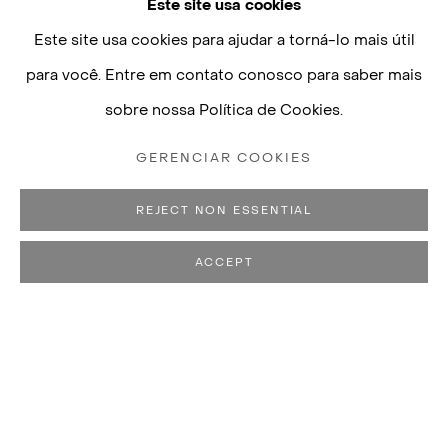
Este site usa cookies
Este site usa cookies para ajudar a torná-lo mais útil
para você. Entre em contato conosco para saber mais
sobre nossa Política de Cookies.
GERENCIAR COOKIES
REJECT NON ESSENTIAL
ACCEPT
PEDRO REYES
BIOGRAFIA
OBRAS
CV
EXPOSIÇÕES
N. 1972, CIDADE DO MÉXICO,
PUBLICAÇÕES
VIVE E TRABALHA NA CIDADE DO MÉXICO, MÉXICO