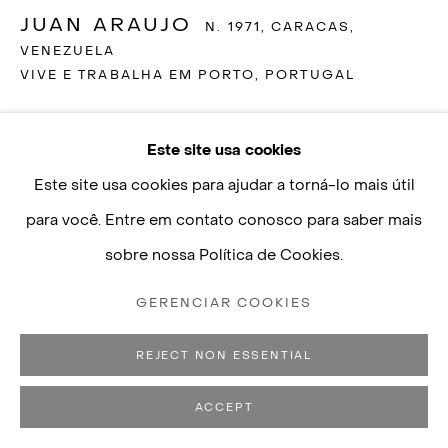
JUAN ARAUJO
N. 1971, CARACAS,
contato@luisastrina.com.br
VENEZUELA
VIVE E TRABALHA EM PORTO, PORTUGAL
REFLEJO 1 EN FOTOFORMA
,
2009
Este site usa cookies
Políticas de Privacidade
Gerenciar cookies
óleo sobre madeira
Este site usa cookies para ajudar a torná-lo mais útil
COPYRIGHT © 2026 LUISA STRINA
28.5 x 38.5 cm
para você. Entre em contato conosco para saber mais
SITE PRODUZIDO POR ARTLOGIC
6650
sobre nossa Política de Cookies.
GERENCIAR COOKIES
© artista [the artist]
REJECT NON ESSENTIAL
ENQUIRE
ACCEPT