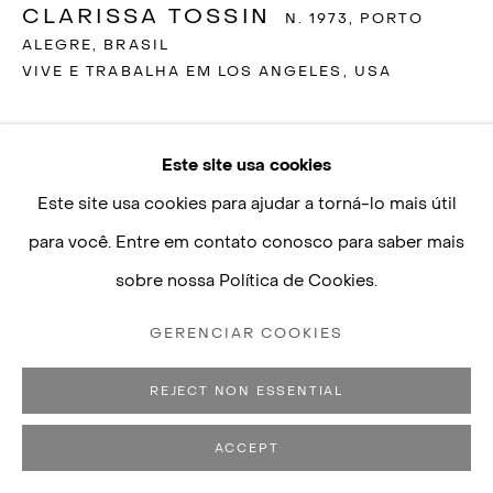
CLARISSA TOSSIN
N. 1973, PORTO
contato@luisastrina.com.br
ALEGRE, BRASIL
VIVE E TRABALHA EM LOS ANGELES, USA
A TWO-HEADED SERPENT HELD IN THE ARMS
OF HUMAN BEINGS, OR, TICKET WINDOW
,
2017
Este site usa cookies
Políticas de Privacidade
Gerenciar cookies
Este site usa cookies para ajudar a torná-lo mais útil
COPYRIGHT © 2026 LUISA STRINA
silicone, walnut, faux terracotta (dyed plaster)
para você. Entre em contato conosco para saber mais
SITE PRODUZIDO POR ARTLOGIC
46 x 53 ½ x 5 inches
sobre nossa Política de Cookies.
15319
GERENCIAR COOKIES
© artista [the artist]
REJECT NON ESSENTIAL
ACCEPT