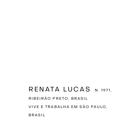
ARTWORKS
LUISA STRINA
Rua Padre João Manuel, 755
S
RENATA LUCAS
N. 1971,
01411-001 São Paulo, Brasil
S
RIBEIRÃO PRETO, BRASIL
VIVE E TRABALHA EM SÃO PAULO,
BRASIL
Políticas de Privacidade
Gerenciar cookies
COPYRIGHT © 2026 LUISA STRINA
SITE PRODUZIDO