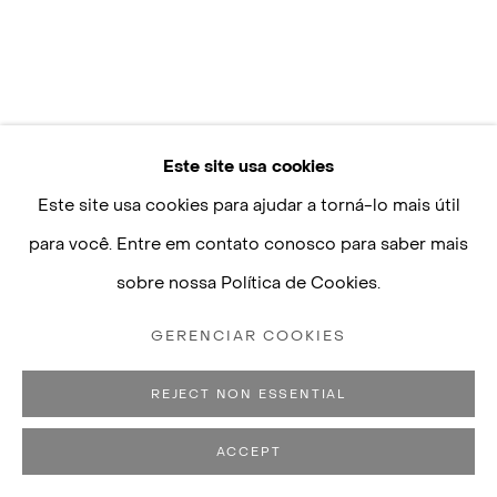
Sábado, 10h—17h
+55 11 3088–2471
contato@luisastrina.com.br
Este site usa cookies
Este site usa cookies para ajudar a torná-lo mais útil
para você. Entre em contato conosco para saber mais
Políticas de Privacidade
Gerenciar cookies
sobre nossa Política de Cookies.
COPYRIGHT © 2026 LUISA STRINA
SITE PRODUZIDO POR ARTLOGIC
GERENCIAR COOKIES
REJECT NON ESSENTIAL
ACCEPT