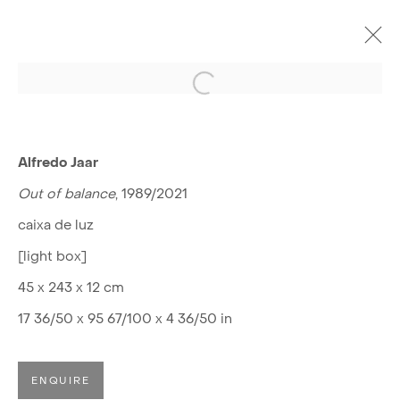
Open a larger version of the f
OBRAS
Alfredo Jaar
Out of balance
, 1989/2021
caixa de luz
LUISA STRINA
[light box]
45 x 243 x 12 cm
Rua Padre João Manuel, 755
17 36/50 x 95 67/100 x 4 36/50 in
01411-001 São Paulo, Brasil
Segunda a sexta, 10h—19h
ENQUIRE