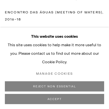
contato@luisastrina.com.br
ENCONTRO DAS ÁGUAS (MEETING OF WATERS)
,
2016-18
impressão a jato de tinta sobre vinil trançado
This website uses cookies
Privacy Policy
Manage cookies
posteriormente, objetos de terracota, rede de pesca,
This site uses cookies to help make it more useful to
COPYRIGHT © 2026 LUISA STRINA
fios, cestas e mochila indígenas tecidas a partir de
you. Please contact us to find out more about our
SITE BY ARTLOGIC
caixas de entrega da amazon.com
Cookie Policy.
Vinil trançado: 1.37 m x 15.24 m
MANAGE COOKIES
Dimensões dos objetos em terracota, papelão e rede
variáveis
REJECT NON ESSENTIAL
16796
ACCEPT
© artista [the artist]