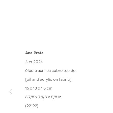
Ana Prata
Lua
, 2024
óleo e acrílica sobre tecido
[oil and acrylic on fabric]
15 x 18 x 1.5 cm
5 7/8 x 7 1/8 x 5/8 in
(22192)