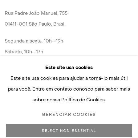
Rua Padre João Manuel, 755
01411-001 São Paulo, Brasil
Segunda a sexta, 10h—19h
Sábado, 10h—17h
Este site usa cookies
+55 11 3088–2471
Este site usa cookies para ajudar a torná-lo mais útil
contato@luisastrina.com.br
para você. Entre em contato conosco para saber mais
sobre nossa Política de Cookies.
GERENCIAR COOKIES
Políticas de Privacidade
Gerenciar cookies
COPYRIGHT © 2026 LUISA STRINA
REJECT NON ESSENTIAL