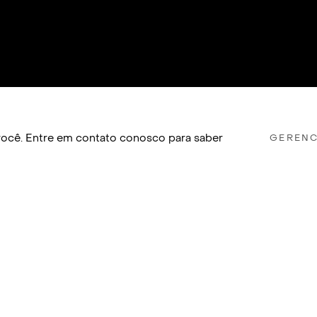
a você. Entre em contato conosco para saber
GERENC
LICAÇÕES
, BELO HORIZONTE, BRASIL