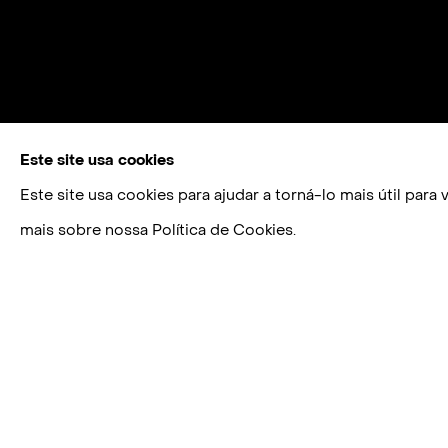
Este site usa cookies
Este site usa cookies para ajudar a torná-lo mais útil par
mais sobre nossa Política de Cookies.
CINTHIA MARCELLE
BIOGRAFIA
OBRAS
EXPOSIÇÕES
PUB
N. 1974
VIVE E TRABALHA EM SÃO PAULO