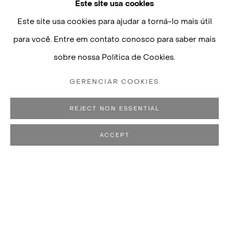
Este site usa cookies
Este site usa cookies para ajudar a torná-lo mais útil
para você. Entre em contato conosco para saber mais
sobre nossa Política de Cookies.
GERENCIAR COOKIES
REJECT NON ESSENTIAL
ACCEPT
LAURA LIMA
BIOGRAFIA
OBRAS
CV
EXPOSIÇÕES
N. 1971, GOVERNADOR VALADAR
VÍDEO
PUBLICAÇÕES
VIVE E TRABALHA NO RIO DE JANEIRO, BRASIL