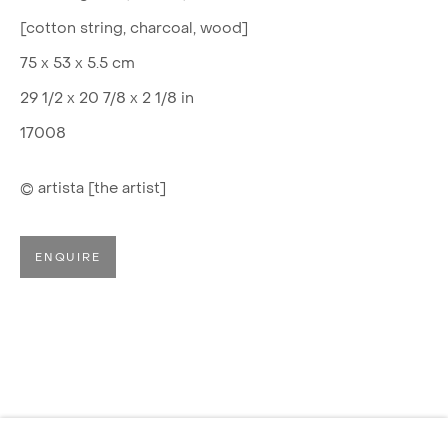
[cotton string, charcoal, wood]
75 x 53 x 5.5 cm
29 1/2 x 20 7/8 x 2 1/8 in
17008
© artista [the artist]
ENQUIRE