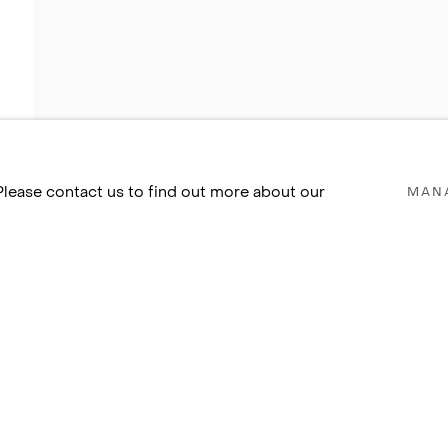
 Please contact us to find out more about our
MAN
DEO
PUBLICATIONS
 1969, RIO DE JANEIRO, BRAZIL
AZIL, AND LONDON, ENGLAND