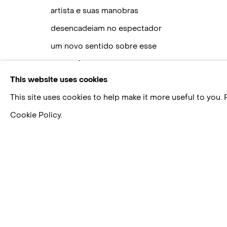
artista e suas manobras
desencadeiam no espectador
um novo sentido sobre esse
objeto familiar, abrindo-o
This website uses cookies
para novas narrativas.
This site uses cookies to help make it more useful to you.
Cookie Policy.
ALEXANDRE DA CUNHA
BIOGRAPHY
WORKS
EXHIBITIONS
VI
B.
LIVES AND WORKS BETWEEN SÃO PAULO, BR