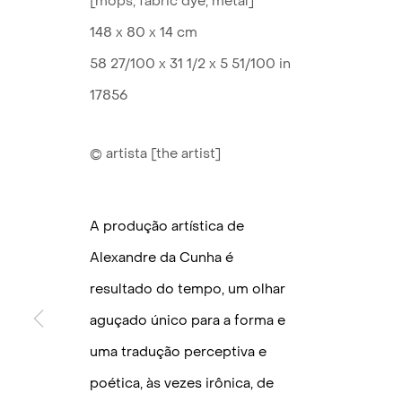
[mops, fabric dye, metal]
148 x 80 x 14 cm
58 27/100 x 31 1/2 x 5 51/100 in
17856
© artista [the artist]
A produção artística de
Alexandre da Cunha é
resultado do tempo, um olhar
AL
aguçado único para a forma e
uma tradução perceptiva e
poética, às vezes irônica, de