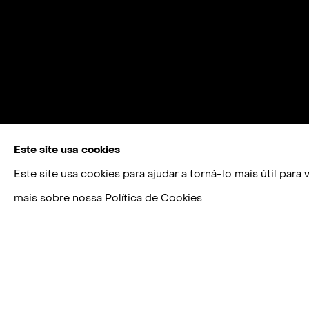
Este site usa cookies
Este site usa cookies para ajudar a torná-lo mais útil par
mais sobre nossa Política de Cookies.
BERNARDO ORTIZ
BIOGRAFIA
OBRAS
CV
EXPOSIÇÕES
N. 1972, B