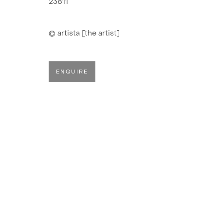
23811
© artista [the artist]
ENQUIRE