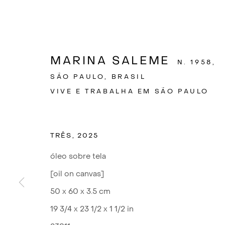
MARINA SALEME
N. 1958,
SÃO PAULO, BRASIL
VIVE E TRABALHA EM SÃO PAULO
TRÊS
,
2025
óleo sobre tela
[oil on canvas]
50 x 60 x 3.5 cm
19 3/4 x 23 1/2 x 1 1/2 in