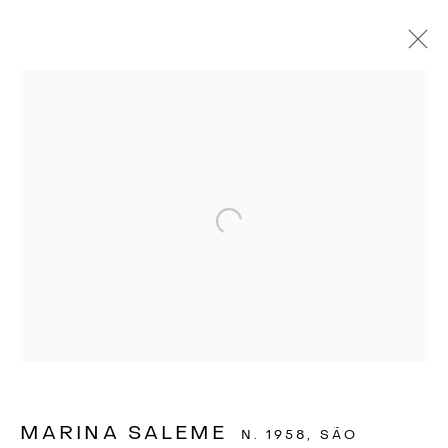
Open a larger version of the f
MARINA SALEME
N. 1958, SÃO