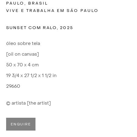
PAULO, BRASIL
VIVE E TRABALHA EM SÃO PAULO
SUNSET COM RALO
,
2025
óleo sobre tela
[oil on canvas]
50 x 70 x 4 cm
19 3/4 x 27 1/2 x 1 1/2 in
29660
© artista [the artist]
MARINA SALEME
ENQUIRE